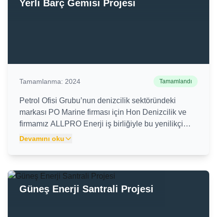
Yerli Barç Gemisi Projesi
Tamamlanma:
2024
Tamamlandı
Petrol Ofisi Grubu’nun denizcilik sektöründeki
markası PO Marine firması için Hon Denizcilik ve
firmamız ALLPRO Enerji iş birliğiyle bu yenilikçi
proje hayata geçirilmiştir. Proje kapsamında barç
Devamını oku
gemisi seyir halindeyken jeneratörden elde ettiği
ihtiyaç fazlası enerjiyi bataryada depoluyor.
Depolanmış enerji, gemi bekleme pozisyonuna
geçtiğinde yeniden jeneratöre gerek kalmadan en
Güneş Enerji Santrali Projesi
az 5 saat boyunca kullanılabiliyor. Bu sayede barcın
enerji tüketimi optimize edilerek jeneratörlerin
çalışma süresi kısaltılıyor ve enerji verimliliği