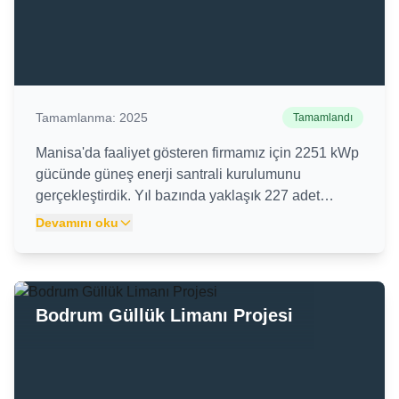
artırılıyor.
Tamamlanma:
2025
Tamamlandı
Manisa'da faaliyet gösteren firmamız için 2251 kWp
gücünde güneş enerji santrali kurulumunu
gerçekleştirdik. Yıl bazında yaklaşık 227 adet
ağacın uzaklaştırdığı karbondioksit miktarına eşit
Devamını oku
olan 1.505.242 kg karbondioksit salınımını
önleyerek olarak bizler de gelecek için bir adım
atılmasına vesile olmanın gururunu yaşıyoruz.
Bodrum Güllük Limanı Projesi