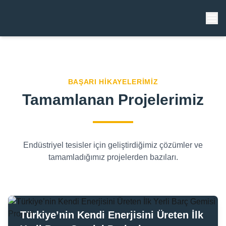
Ana Sayfa
Hakkımızda
BAŞARI HIKAYELERIMIZ
Hizmetler
Tamamlanan Projelerimiz
Projeler
Endüstriyel tesisler için geliştirdiğimiz çözümler ve
Referanslar
tamamladığımız projelerden bazıları.
İletişim
Türkiye’nin Kendi Enerjisini Üreten İlk