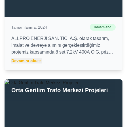
Tamamlanma:
2024
Tamamlandı
ALLPRO ENERJİ SAN. TİC. A.Ş. olarak tasarım,
imalat ve devreye alımını gerçekleştirdiğimiz
projemiz kapsamında 8 set 7,2kV 400A O.G. priz
panoları müşterimize teslim edilmiştir.
Devamını oku
Orta Gerilim Trafo Merkezi Projeleri